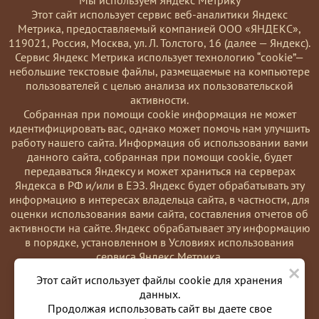
Мы используем Яндекс Метрику
Этот сайт использует сервис веб-аналитики Яндекс
Метрика, предоставляемый компанией ООО «ЯНДЕКС»,
119021, Россия, Москва, ул. Л. Толстого, 16 (далее — Яндекс).
Сервис Яндекс Метрика использует технологию “cookie”—
небольшие текстовые файлы, размещаемые на компьютере
пользователей с целью анализа их пользовательской
активности.
Coбранная при помощи cookie информация не может
идентифицировать вас, однако может помочь нам улучшить
работу нашего сайта. Информация об использовании вами
данного сайта, собранная при помощи cookie, будет
передаваться Яндексу и может храниться на серверах
Яндекса в РФ и/или в ЕЭЗ. Яндекс будет обрабатывать эту
информацию в интересах владельца сайта, в частности, для
оценки использования вами сайта, составления отчетов об
активности на сайте. Яндекс обрабатывает эту информацию
в порядке, установленном в Условиях использования
сервиса Яндекс Метрика.
×
Вы можете отказаться от использования cookies, выбрав
Этот сайт использует файлы cookie для хранения
соответствующие настройки в браузере. Также вы можете
данных.
использовать инструмент —
Продолжая использовать сайт вы даете свое
https://yandex.ru/support/metrika/general/opt-out.html