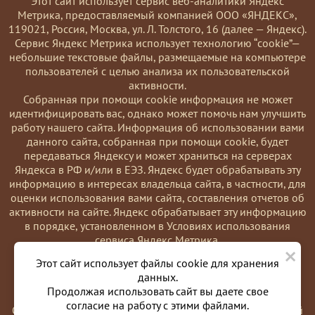
Этот сайт использует сервис веб-аналитики Яндекс
Метрика, предоставляемый компанией ООО «ЯНДЕКС»,
119021, Россия, Москва, ул. Л. Толстого, 16 (далее — Яндекс).
Сервис Яндекс Метрика использует технологию “cookie”—
небольшие текстовые файлы, размещаемые на компьютере
пользователей с целью анализа их пользовательской
активности.
Coбранная при помощи cookie информация не может
идентифицировать вас, однако может помочь нам улучшить
работу нашего сайта. Информация об использовании вами
данного сайта, собранная при помощи cookie, будет
передаваться Яндексу и может храниться на серверах
Яндекса в РФ и/или в ЕЭЗ. Яндекс будет обрабатывать эту
информацию в интересах владельца сайта, в частности, для
оценки использования вами сайта, составления отчетов об
активности на сайте. Яндекс обрабатывает эту информацию
в порядке, установленном в Условиях использования
сервиса Яндекс Метрика.
×
Вы можете отказаться от использования cookies, выбрав
Этот сайт использует файлы cookie для хранения
соответствующие настройки в браузере. Также вы можете
данных.
использовать инструмент —
Продолжая использовать сайт вы даете свое
https://yandex.ru/support/metrika/general/opt-out.html
согласие на работу с этими файлами.
Однако это может повлиять на работу некоторых функций