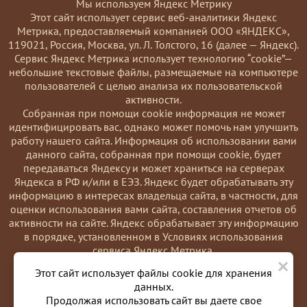
Мы используем Яндекс Метрику
Этот сайт использует сервис веб-аналитики Яндекс
Метрика, предоставляемый компанией ООО «ЯНДЕКС»,
119021, Россия, Москва, ул. Л. Толстого, 16 (далее — Яндекс).
Сервис Яндекс Метрика использует технологию “cookie”—
небольшие текстовые файлы, размещаемые на компьютере
пользователей с целью анализа их пользовательской
активности.
Coбранная при помощи cookie информация не может
идентифицировать вас, однако может помочь нам улучшить
работу нашего сайта. Информация об использовании вами
данного сайта, собранная при помощи cookie, будет
передаваться Яндексу и может храниться на серверах
Яндекса в РФ и/или в ЕЭЗ. Яндекс будет обрабатывать эту
информацию в интересах владельца сайта, в частности, для
оценки использования вами сайта, составления отчетов об
активности на сайте. Яндекс обрабатывает эту информацию
в порядке, установленном в Условиях использования
сервиса Яндекс Метрика.
×
Вы можете отказаться от использования cookies, выбрав
Этот сайт использует файлы cookie для хранения
соответствующие настройки в браузере. Также вы можете
данных.
использовать инструмент —
Продолжая использовать сайт вы даете свое
https://yandex.ru/support/metrika/general/opt-out.html