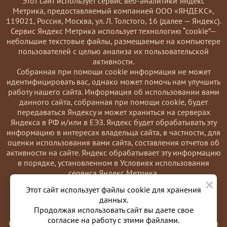
Этот сайт использует сервис веб-аналитики Яндекс
Метрика, предоставляемый компанией ООО «ЯНДЕКС»,
119021, Россия, Москва, ул. Л. Толстого, 16 (далее — Яндекс).
Сервис Яндекс Метрика использует технологию “cookie”—
небольшие текстовые файлы, размещаемые на компьютере
пользователей с целью анализа их пользовательской
активности.
Coбранная при помощи cookie информация не может
идентифицировать вас, однако может помочь нам улучшить
работу нашего сайта. Информация об использовании вами
данного сайта, собранная при помощи cookie, будет
передаваться Яндексу и может храниться на серверах
Яндекса в РФ и/или в ЕЭЗ. Яндекс будет обрабатывать эту
информацию в интересах владельца сайта, в частности, для
оценки использования вами сайта, составления отчетов об
активности на сайте. Яндекс обрабатывает эту информацию
в порядке, установленном в Условиях использования
сервиса Яндекс Метрика.
×
Вы можете отказаться от использования cookies, выбрав
Этот сайт использует файлы cookie для хранения
соответствующие настройки в браузере. Также вы можете
данных.
использовать инструмент —
Продолжая использовать сайт вы даете свое
https://yandex.ru/support/metrika/general/opt-out.html
согласие на работу с этими файлами.
Однако это может повлиять на работу некоторых функций