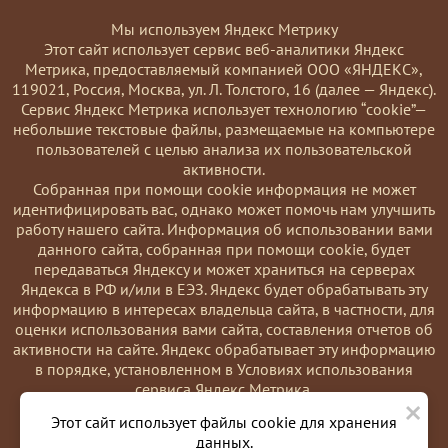
Мы используем Яндекс Метрику
Этот сайт использует сервис веб-аналитики Яндекс
Метрика, предоставляемый компанией ООО «ЯНДЕКС»,
119021, Россия, Москва, ул. Л. Толстого, 16 (далее — Яндекс).
Сервис Яндекс Метрика использует технологию “cookie”—
небольшие текстовые файлы, размещаемые на компьютере
пользователей с целью анализа их пользовательской
активности.
Coбранная при помощи cookie информация не может
идентифицировать вас, однако может помочь нам улучшить
работу нашего сайта. Информация об использовании вами
данного сайта, собранная при помощи cookie, будет
передаваться Яндексу и может храниться на серверах
Яндекса в РФ и/или в ЕЭЗ. Яндекс будет обрабатывать эту
информацию в интересах владельца сайта, в частности, для
оценки использования вами сайта, составления отчетов об
активности на сайте. Яндекс обрабатывает эту информацию
в порядке, установленном в Условиях использования
сервиса Яндекс Метрика.
×
Вы можете отказаться от использования cookies, выбрав
Этот сайт использует файлы cookie для хранения
соответствующие настройки в браузере. Также вы можете
данных.