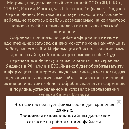
Метрика, предоставляемый компанией ООО «ЯНДЕКС»,
119021, Россия, Москва, ул. Л. Толстого, 16 (далее — Яндекс).
Сервис Яндекс Метрика использует технологию “cookie”—
небольшие текстовые файлы, размещаемые на компьютере
пользователей с целью анализа их пользовательской
активности.
Coбранная при помощи cookie информация не может
идентифицировать вас, однако может помочь нам улучшить
работу нашего сайта. Информация об использовании вами
данного сайта, собранная при помощи cookie, будет
передаваться Яндексу и может храниться на серверах
Яндекса в РФ и/или в ЕЭЗ. Яндекс будет обрабатывать эту
информацию в интересах владельца сайта, в частности, для
оценки использования вами сайта, составления отчетов об
активности на сайте. Яндекс обрабатывает эту информацию
в порядке, установленном в Условиях использования
сервиса Яндекс Метрика.
×
Вы можете отказаться от использования cookies, выбрав
Этот сайт использует файлы cookie для хранения
соответствующие настройки в браузере. Также вы можете
данных.
использовать инструмент —
Продолжая использовать сайт вы даете свое
https://yandex.ru/support/metrika/general/opt-out.html
согласие на работу с этими файлами.
Однако это может повлиять на работу некоторых функций