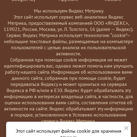
Мы используем Яндекс Метрику
Этот сайт использует сервис веб-аналитики Яндекс
Метрика, предоставляемый компанией ООО «ЯНДЕКС»,
119021, Россия, Москва, ул. Л. Толстого, 16 (далее — Яндекс).
Сервис Яндекс Метрика использует технологию “cookie”—
небольшие текстовые файлы, размещаемые на компьютере
пользователей с целью анализа их пользовательской
активности.
Coбранная при помощи cookie информация не может
идентифицировать вас, однако может помочь нам улучшить
работу нашего сайта. Информация об использовании вами
данного сайта, собранная при помощи cookie, будет
передаваться Яндексу и может храниться на серверах
Яндекса в РФ и/или в ЕЭЗ. Яндекс будет обрабатывать эту
информацию в интересах владельца сайта, в частности, для
оценки использования вами сайта, составления отчетов об
активности на сайте. Яндекс обрабатывает эту информацию
в порядке, установленном в Условиях использования
сервиса Яндекс Метрика.
×
Вы можете отказаться от использования cookies, выбрав
Этот сайт использует файлы cookie для хранения
соответствующие настройки в браузере. Также вы можете