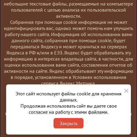
небольшие текстовые файлы, размещаемые на компьютере
пользователей с целью анализа их пользовательской
активности.
Coбранная при помощи cookie информация не может
идентифицировать вас, однако может помочь нам улучшить
работу нашего сайта. Информация об использовании вами
данного сайта, собранная при помощи cookie, будет
передаваться Яндексу и может храниться на серверах
Яндекса в РФ и/или в ЕЭЗ. Яндекс будет обрабатывать эту
информацию в интересах владельца сайта, в частности, для
оценки использования вами сайта, составления отчетов об
активности на сайте. Яндекс обрабатывает эту информацию
в порядке, установленном в Условиях использования
сервиса Яндекс Метрика.
×
Вы можете отказаться от использования cookies, выбрав
Этот сайт использует файлы cookie для хранения
соответствующие настройки в браузере. Также вы можете
данных.
использовать инструмент —
Продолжая использовать сайт вы даете свое
https://yandex.ru/support/metrika/general/opt-out.html
согласие на работу с этими файлами.
Однако это может повлиять на работу некоторых функций
сайта. Используя этот сайт, вы соглашаетесь на обработку
Закрыть
данных о вас в порядке и целях, указанных выше.