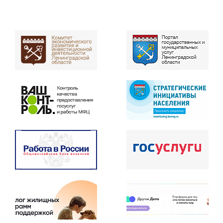
Правительством Ленинградской
области
Государственная услуга
по присвоению статуса
многодетной (многодетной
Перейти
приемной) семьи Ленинградской
к услуге
области и выдаче (получению)
удостоверения многодетной
семьи Ленинградской области