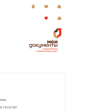
лям.
 госуслуг.