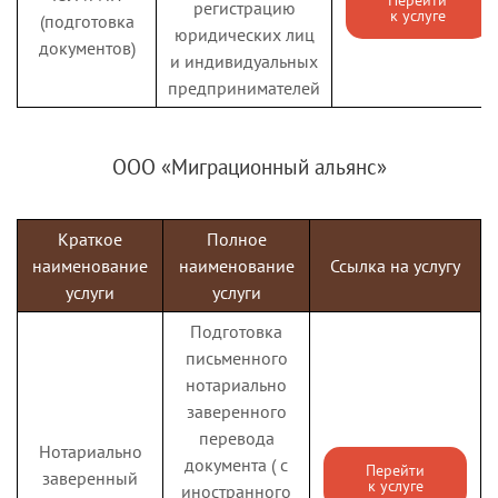
регистрацию
предоставления
к услуге
(подготовка
юридических лиц
социальных услуг
документов)
и индивидуальных
Государственная
предпринимателей
услуга по
присвоению статуса
многодетной
ООО «Миграционный альянс»
Выдача
(многодетной
удостоверения
приемной) семьи
многодетной
Перейти
Краткое
Полное
Ленинградской
к услуге
семьи
наименование
наименование
области и выдаче
Ссылка на услугу
Ленинградской
услуги
услуги
(получению)
области
удостоверения
Подготовка
многодетной семьи
письменного
Ленинградской
нотариально
области
заверенного
перевода
Государственная
Нотариально
документа ( с
услуга по
Перейти
заверенный
к услуге
Выплата на
иностранного
назначению