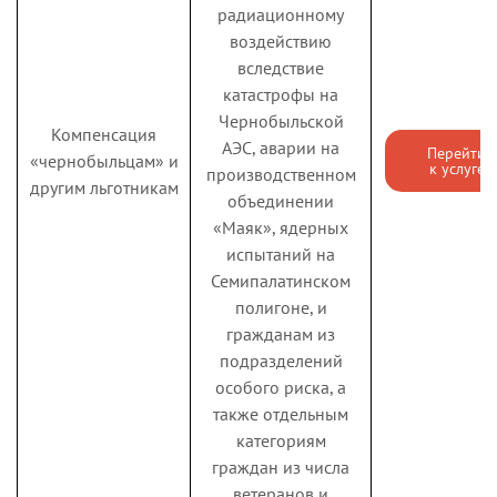
СФР
радиационному
воздействию
Информирование
вследствие
Справка о
граждан об отнесении к
катастрофы на
Пере
статусе
категории граждан
к усл
Чернобыльской
предпенсионера
предпенсионного
Компенсация
АЭС, аварии на
Перейти
возраста
«чернобыльцам» и
к услуге
производственном
другим льготникам
Назначение
Установление страховых
объединении
(перерасчет)
пенсий, накопительной
«Маяк», ядерных
пенсии
пенсии и пенсий по
испытаний на
Пере
к усл
(страховой,
государственному
Семипалатинском
государственной,
пенсионному
полигоне, и
накопительной)
обеспечению
гражданам из
подразделений
Компенсационная
особого риска, а
выплата в связи с
также отдельным
расходами по оплате
категориям
жилых помещений,
Компенсация
граждан из числа
коммунальных и других
ЖКХ членам
ветеранов и