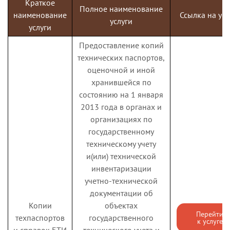
Краткое
граждан
Полное наименование
наименование
Ссылка на усл
услуги
Государственная
услуги
услуга по
Предоставление копий
назначению
технических паспортов,
ежемесячной
оценочной и иной
Компенсация за
денежной
хранившейся по
утилизацию
компенсации части
состоянию на 1 января
Перейти
твердых
расходов на оплату
к услуге
2013 года в органах и
коммунальных
коммунальной
организациях по
отходов (ТКО)
услуги по
государственному
обращению с
техническому учету
твердыми
и(или) технической
коммунальными
инвентаризации
отходами
учетно-технической
Государственная
документации об
услуга по
Копии
объектах
Перейти
назначению
техпаспортов
государственного
к услуге
ежемесячной
и справок БТИ
технического учета и