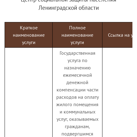
(персонифицированного)
Ленинградской области
учета, в том числе по
приему от
зарегистрированных лиц
Краткое
Полное
заявлений об изменении
наименование
наименование
Ссылка на ус
Пере
СНИЛС
к усл
анкетных данных,
услуги
услуги
содержащихся в
Государственная
индивидуальном
услуга по
лицевом счете, или о
назначению
выдаче документа,
ежемесячной
подтверждающего
денежной
регистрацию в системе
компенсации части
индивидуального
расходов на оплату
(персонифицированного)
жилого помещения
учета
и коммунальных
Справка о
услуг, оказываемых
Выдача гражданам
размере пенсии
гражданам,
Пере
справок о размере
к усл
и иных выплат
подвергшимся
пенсий (иных выплат)