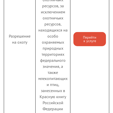
физических и
проживающим
ресурсов, за
юридических лиц
гражданам,
исключением
выписок из
проживающим на
охотничьих
указанных реестров,
территории
ресурсов,
за исключением
Ленинградской
находящихся на
выписок,
области
Разрешение
особо
Перейти
содержащих
к услуге
на охоту
охраняемых
Государственная
сведения
природных
услуга по
ограниченного
территориях
назначению
доступа)
федерального
Единовременное
единовременного
значения, а
пособие при
пособия при
Перейти
также
рождении
рождении ребенка
к услуге
млекопитающих
ребенка
на приобретение
и птиц,
(региональное)
товаров детского
занесенных в
ассортимента и
Красную книгу
продуктов детского
Российской
питания
Федерации
Государственная