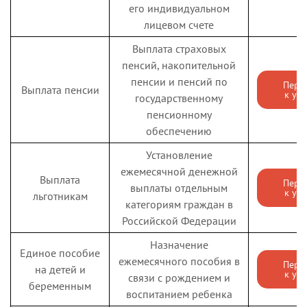
учета по месту
его индивидуальном
пребывания и по
лицевом счете
месту жительства в
Выплата страховых
пределах
пенсий, накопительной
Российской
пенсии и пенсий по
Пере
Федерации)
Выплата пенсии
к усл
государственному
Выдача справок о
пенсионному
том, является или
обеспечению
не является лицо
Установление
подвергнутым
ежемесячной денежной
административному
Выплата
Пере
выплаты отдельным
к усл
наказанию за
льготникам
категориям граждан в
потребление
Российской Федерации
наркотических
Наркотики –
Перейти
средств или
Назначение
к услуге
справка
Единое пособие
психотропных
ежемесячного пособия в
Пере
на детей и
к усл
веществ без
связи с рождением и
беременным
назначения врача
воспитанием ребенка