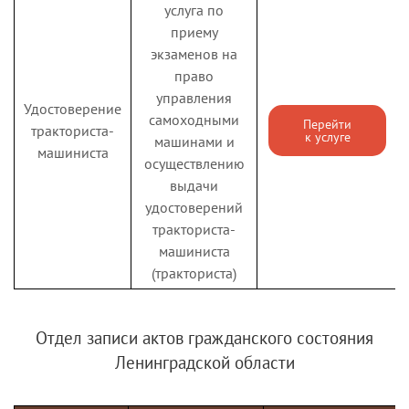
услуга по
женщинам, а также
приему
детям в возрасте до
экзаменов на
трех лет
право
Государственная
управления
Удостоверение
услуга по
самоходными
Перейти
тракториста-
назначению
к услуге
машинами и
машиниста
ежемесячной
осуществлению
денежной
выдачи
Компенсация за
компенсации
Перейти
удостоверений
капитальный
к услуге
расходов
тракториста-
ремонт
(ежемесячной
машиниста
денежной выплаты)
(тракториста)
на уплату взноса на
капитальный
ремонт
Отдел записи актов гражданского состояния
Ленинградской области
Государственная
услуга по
назначению