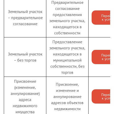
Предварительное
денежной
компенсации части
согласование
Земельный участок
Компенсация
расходов на оплату
предоставления
Перейт
– предварительное
к услуг
расходов на
жилого помещения
земельного участка,
согласование
оплату ЖКУ
и коммунальных
находящегося в
Перейти
к услуге
специалистам
услуг специалистам
собственности
сельской
бюджетной сферы,
Предоставление
местности
проживающим и
земельного участка,
работающим в
Земельный участок
находящегося в
Перейт
сельской местности
к услуг
– без торгов
муниципальной
и поселках
собственности, без
городского типа
торгов
Ленинградской
Присвоение
области
Присвоение,
(изменение,
изменение и
Государственная
аннулирование)
Перейт
аннулирование
услуга по
к услуг
адреса
адресов объектов
назначению
недвижимого
недвижимости
Компенсация
ежемесячной
имущества