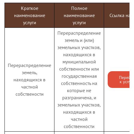
муниципальную
Краткое
образовательную
Полное
наименование
организацию,
наименование
Ссылка на у
услуги
реализующую
услуги
программу
Перераспределение
дошкольного
земель и (или)
образования
земельных участков,
Государственная
находящихся в
муниципальной
услуга по
Перераспределение
присвоению звания
собственности или
Удостоверение
земель,
Перейти
"Ветеран труда" и
государственная
Перейт
к услуге
Ветерана труда РФ
находящихся в
к услуг
собственность на
выдаче
частной
удостоверения
которые не
собствености
разграничена, и
ветерана
земельных участков,
Государственная
находящихся в
услуга по
частной
назначению
собственности
ежемесячной