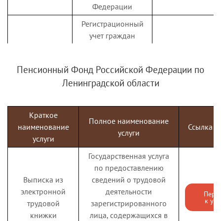
Федерации
Регистрационный
учет граждан
Российской
Федерации по
Пенсионный Фонд Российской Федерации по
месту пребывания
Ленинградской области
и по месту
жительства в
пределах
Краткое
Российской
Полное наименование
наименование
Ссылка на
Федерации (в части
услуги
услуги
Регистрация по
приема и выдачи
Перейти
месту
документов о
Государственная услуга
к услуге
жительства
регистрации и
по предоставлению
снятии граждан
Выписка из
сведений о трудовой
Российской
электронной
деятельности
Пере
Федерации с
к усл
трудовой
зарегистрированного
регистрационного
книжки
лица, содержащихся в