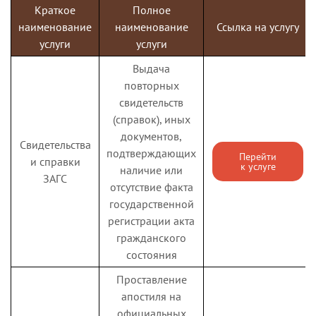
Краткое
Полное
ежемесячной
наименование
наименование
Ссылка на услугу
денежной
услуги
услуги
Компенсация
компенсации части
Перейти
многодетным за
расходов на оплату
Выдача
к услуге
ЖКУ
жилого помещения
повторных
и коммунальных
свидетельств
услуг многодетным
(справок), иных
семьям и
документов,
Свидетельства
многодетным
подтверждающих
Перейти
и справки
к услуге
приемным семьям
наличие или
ЗАГС
отсутствие факта
Государственная
государственной
услуга по
регистрации акта
назначению
гражданского
многодетным
состояния
семьям и
многодетным
Проставление
приемным семьям
апостиля на
Выплата
денежной выплаты
официальных
Перейти