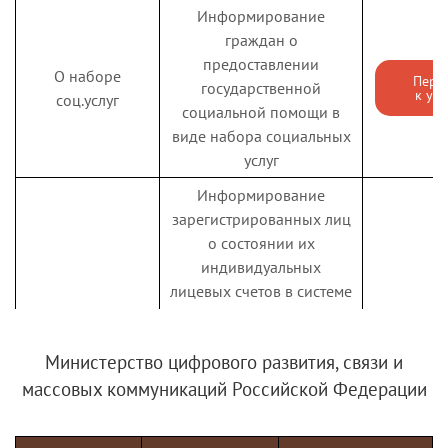
либо новых
Информирование
потенциально
граждан о
опасных
предоставлении
психоактивных
О наборе
Пере
государственной
к усл
веществ
соц.услуг
социальной помощи в
Выдача справок о
виде набора социальных
наличии
услуг
(отсутствии)
Информирование
судимости и (или)
Справка об
зарегистрированных лиц
факта уголовного
Перейти
отсутствии
о состоянии их
к услуге
преследования
судимости
индивидуальных
либо о
лицевых счетов в системе
прекращении
обязательного
уголовного
пенсионного
преследования
Министерство цифрового развития, связи и
страхования согласно
Пенсионное
Проведение
массовых коммуникаций Российской Федерации
Федеральным законам
страхование -
Пере
экзаменов на
"Об индивидуальном
к усл
состояние
право управления
(персонифицированном)
лицевого счета