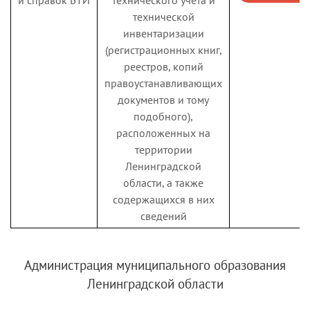
выплаты на
технической
ребенка, которому
инвентаризации
не выдано
(регистрационных книг,
направление в
реестров, копий
муниципальную
правоустанавливающих
образовательную
документов и тому
организацию,
подобного),
реализующую
расположенных на
образовательную
территории
Компенсация за
программу
Ленинградской
Перейти
отсутствие места в
дошкольного
области, а также
к услуге
детском саду
образования, в
содержащихся в них
Ленинградской
сведений
области в связи с
отсутствием мест и
поставленного на
Администрация муниципального образования
учет на получение
Ленинградской области
места в