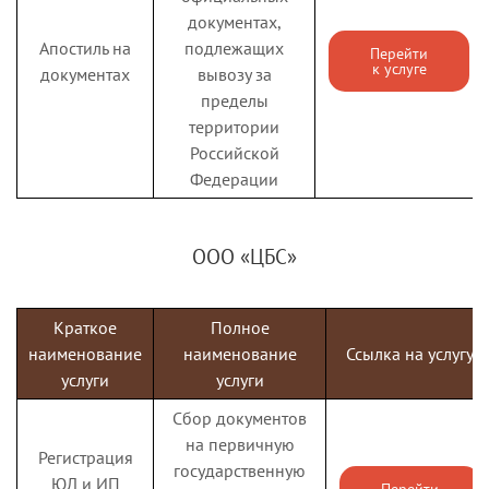
многодетным на
к услуге
на приобретение
документах,
школьную форму
комплекта детской
Апостиль на
подлежащих
Перейти
к услуге
(подростковой)
документах
вывозу за
одежды для
пределы
посещения
территории
школьных занятий
Российской
и школьных
Федерации
письменных
Государственная
ООО «ЦБС»
услуга по
признанию
гражданина
Краткое
Полное
нуждающимся в
наименование
наименование
Ссылка на услугу
Признание
социальном
Перейти
услуги
услуги
нуждающимся в
к услуге
обслуживании и
соц. обслуживании
Сбор документов
составлению
на первичную
индивидуальной
Регистрация
государственную
программы
ЮЛ и ИП
Перейти