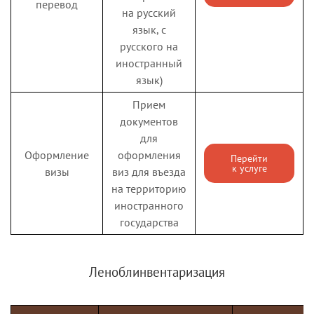
перевод
третьего ребенка и
на русский
ежемесячной
Перейти
к услуге
последующих
денежной выплаты
язык, с
детей
русского на
в случае рождения
иностранный
третьего ребенка и
последующих детей
язык)
Прием
Государственная
документов
услуга по
для
обеспечению
Оформление
оформления
бесплатного
Перейти
к услуге
визы
виз для въезда
изготовления и
Зубные протезы -
на территорию
ремонта зубных
бесплатное
иностранного
протезов (кроме
Перейти
к услуге
изготовление и
государства
расходов на оплату
ремонт
стоимости
драгоценных
Леноблинвентаризация
металлов)
отдельным
категориям