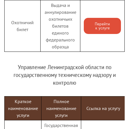
Выдача и
услуга по
аннулирование
назначению
охотничьих
Ежемесячное
ежемесячного
Охотничий
Перейти
билетов
пособие на
пособия на
к услуге
Перейти
билет
к услуге
единого
товары детского
приобретение
федерального
ассортимента
товаров детского
образца
ассортимента и
продуктов детского
питания
Управление Ленинградской области по
Государственная
государственному техническому надзору и
услуга по
контролю
назначению
ежемесячной
Компенсация на
денежной
Краткое
Полное
питание
компенсации на
Перейти
наименование
наименование
Ссылка на услугу
к услуге
беременным и
полноценное
услуги
услуги
детям до 3 лет
питание
Государственная
беременным