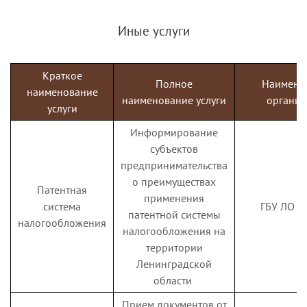
АО «БАНК БЕРЕЙТ
Иные услуги
АО «Деловая среда
(ПАО «Сбербанк»)
Краткое
Полное
Наимено
наименование
наименование услуги
организ
услуги
Информирование
субъектов
предпринимательства
о преимуществах
Патентная
применения
система
ГБУ ЛО 
патентной системы
налогообложения
налогообложения на
территории
Ленинградской
области
Прием документов от