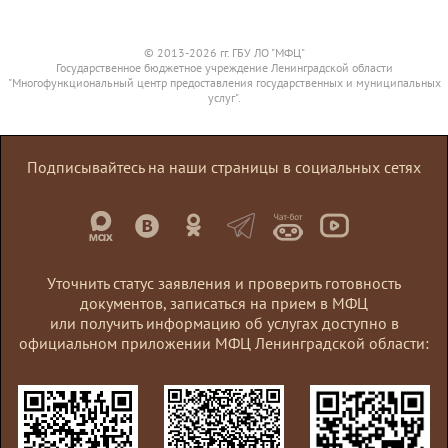
энергопринимающих
устройств
максимальной
© 2013-2026 гг. ГБУ ЛО "МФЦ"
Государственное бюджетное учреждение Ленинградской области
мощностью до 150
"Многофункциональный центр предоставления государственных и муниципальных
кВт включительно по
услуг".
2 и 3 категории
надежности (типы
Подписывайтесь на наши страницы в социальных сетях
заявок: новая
Электрические
Энергосер
мощность,
сети ПАО
компа
дополнительная
«Ленэнерго»
«Ленэне
мощность,
дополнительная
Уточнить статус заявления и проверить готовность
мощность с
документов, записаться на прием в МФЦ
изменением точки
или получить информацию об услугах доступно в
присоединения,
официальном приложении МФЦ Ленинградской области:
дополнительная
мощность с
изменением
категории