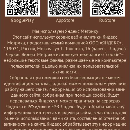
надежности,
изменение точки
присоединения,
GooglePlay
AppStore
RuStore
изменение категории
Мы используем Яндекс Метрику
надежности)
Этот сайт использует сервис веб-аналитики Яндекс
Прием заявления для
Метрика, предоставляемый компанией ООО «ЯНДЕКС»,
выпуска
119021, Россия, Москва, ул. Л. Толстого, 16 (далее — Яндекс).
Электронная
Сервис Яндекс Метрика использует технологию “cookie”—
квалифицированного
Производс
подпись для
небольшие текстовые файлы, размещаемые на компьютере
сертификата ключа
фирма «СКБ
сотрудников
пользователей с целью анализа их пользовательской
проверки
активности.
электронной подписи
Coбранная при помощи cookie информация не может
идентифицировать вас, однако может помочь нам улучшить
Приём заявок на
работу нашего сайта. Информация об использовании вами
Кадастровые
ОО
уточнение границ
данного сайта, собранная при помощи cookie, будет
услуги
«Землеустр
земельного участка
передаваться Яндексу и может храниться на серверах
Яндекса в РФ и/или в ЕЭЗ. Яндекс будет обрабатывать эту
Подбор по заданным
информацию в интересах владельца сайта, в частности, для
параметрам
оценки использования вами сайта, составления отчетов об
активности на сайте. Яндекс обрабатывает эту информацию
информации о
в порядке, установленном в Условиях использования