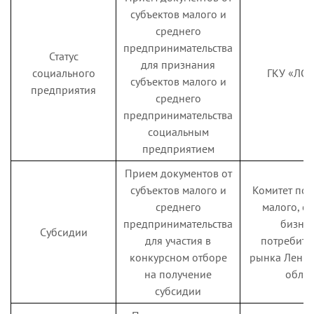
субъектов малого и
среднего
предпринимательства
Статус
для признания
социального
ГКУ «Л
субъектов малого и
предприятия
среднего
предпринимательства
социальным
предприятием
Прием документов от
субъектов малого и
Комитет по 
среднего
малого, с
предпринимательства
бизнес
Субсидии
для участия в
потребите
конкурсном отборе
рынка Ленин
на получение
облас
субсидии