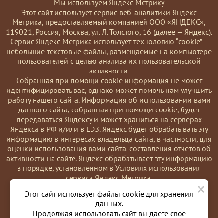
Мы используем Яндекс Метрику
Этот сайт использует сервис веб-аналитики Яндекс
Метрика, предоставляемый компанией ООО «ЯНДЕКС»,
119021, Россия, Москва, ул. Л. Толстого, 16 (далее — Яндекс).
Сервис Яндекс Метрика использует технологию “cookie”—
небольшие текстовые файлы, размещаемые на компьютере
пользователей с целью анализа их пользовательской
активности.
Coбранная при помощи cookie информация не может
идентифицировать вас, однако может помочь нам улучшить
работу нашего сайта. Информация об использовании вами
данного сайта, собранная при помощи cookie, будет
передаваться Яндексу и может храниться на серверах
Яндекса в РФ и/или в ЕЭЗ. Яндекс будет обрабатывать эту
информацию в интересах владельца сайта, в частности, для
оценки использования вами сайта, составления отчетов об
активности на сайте. Яндекс обрабатывает эту информацию
в порядке, установленном в Условиях использования
сервиса Яндекс Метрика.
×
Вы можете отказаться от использования cookies, выбрав
Этот сайт использует файлы cookie для хранения
соответствующие настройки в браузере. Также вы можете
данных.
использовать инструмент —
Продолжая использовать сайт вы даете свое
https://yandex.ru/support/metrika/general/opt-out.html