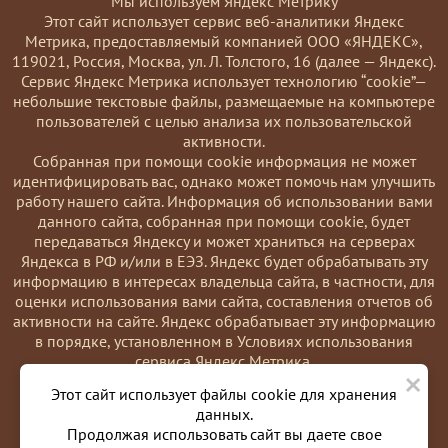
Мы используем Яндекс Метрику
Этот сайт использует сервис веб-аналитики Яндекс
Метрика, предоставляемый компанией ООО «ЯНДЕКС»,
119021, Россия, Москва, ул. Л. Толстого, 16 (далее — Яндекс).
Сервис Яндекс Метрика использует технологию “cookie”—
небольшие текстовые файлы, размещаемые на компьютере
пользователей с целью анализа их пользовательской
активности.
Coбранная при помощи cookie информация не может
идентифицировать вас, однако может помочь нам улучшить
работу нашего сайта. Информация об использовании вами
данного сайта, собранная при помощи cookie, будет
передаваться Яндексу и может храниться на серверах
Яндекса в РФ и/или в ЕЭЗ. Яндекс будет обрабатывать эту
информацию в интересах владельца сайта, в частности, для
оценки использования вами сайта, составления отчетов об
активности на сайте. Яндекс обрабатывает эту информацию
в порядке, установленном в Условиях использования
сервиса Яндекс Метрика.
×
Вы можете отказаться от использования cookies, выбрав
Этот сайт использует файлы cookie для хранения
соответствующие настройки в браузере. Также вы можете
данных.
использовать инструмент —
Продолжая использовать сайт вы даете свое
https://yandex.ru/support/metrika/general/opt-out.html