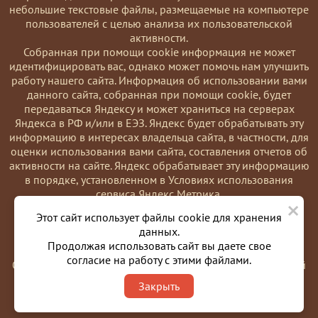
небольшие текстовые файлы, размещаемые на компьютере
пользователей с целью анализа их пользовательской
активности.
Coбранная при помощи cookie информация не может
идентифицировать вас, однако может помочь нам улучшить
работу нашего сайта. Информация об использовании вами
данного сайта, собранная при помощи cookie, будет
передаваться Яндексу и может храниться на серверах
Яндекса в РФ и/или в ЕЭЗ. Яндекс будет обрабатывать эту
информацию в интересах владельца сайта, в частности, для
оценки использования вами сайта, составления отчетов об
активности на сайте. Яндекс обрабатывает эту информацию
в порядке, установленном в Условиях использования
сервиса Яндекс Метрика.
×
Вы можете отказаться от использования cookies, выбрав
Этот сайт использует файлы cookie для хранения
соответствующие настройки в браузере. Также вы можете
данных.
использовать инструмент —
Продолжая использовать сайт вы даете свое
https://yandex.ru/support/metrika/general/opt-out.html
согласие на работу с этими файлами.
Однако это может повлиять на работу некоторых функций
сайта. Используя этот сайт, вы соглашаетесь на обработку
Закрыть
данных о вас в порядке и целях, указанных выше.