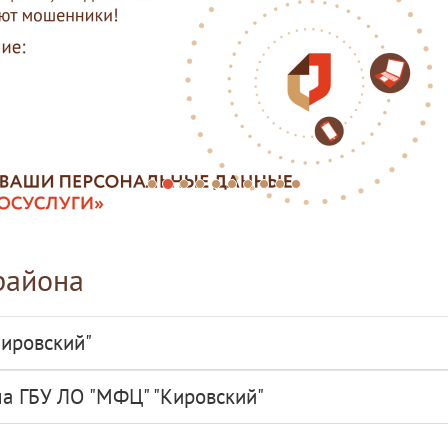
района
ировский"
ла ГБУ ЛО "МФЦ" "Кировский"