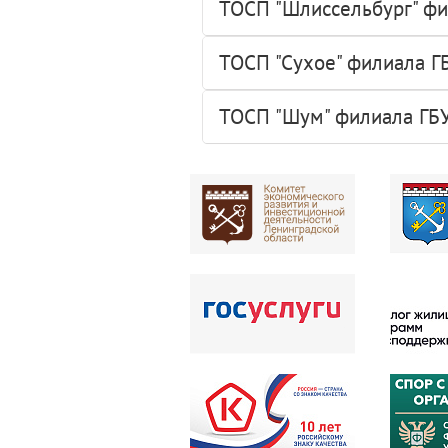
ТОСП "Шлиссельбург" фи
ТОСП "Сухое" филиала Г
ТОСП "Шум" филиала ГБУ