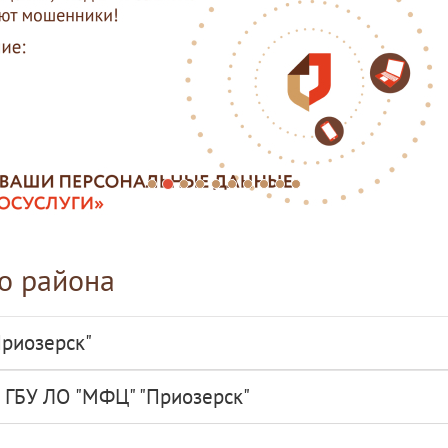
о района
риозерск"
а ГБУ ЛО "МФЦ" "Приозерск"