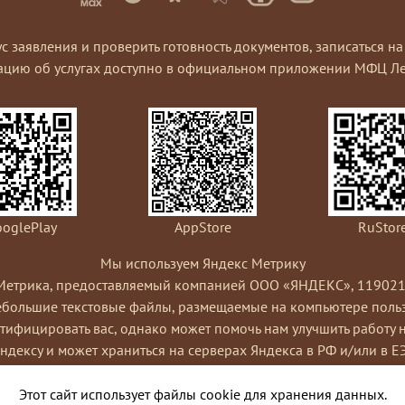
ус заявления и проверить готовность документов, записаться 
ацию об услугах доступно в официальном приложении МФЦ Ле
oglePlay
AppStore
RuStor
Мы используем Яндекс Метрику
Метрика, предоставляемый компанией ООО «ЯНДЕКС», 119021, Рос
небольшие текстовые файлы, размещаемые на компьютере пользо
ифицировать вас, однако может помочь нам улучшить работу 
Яндексу и может храниться на серверах Яндекса в РФ и/или в Е
ами сайта, составления отчетов об активности на сайте. Янде
Условиях использования сервиса Яндекс Метрика.
Этот сайт использует файлы cookie для хранения данных.