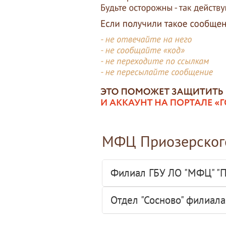
МФЦ Приозерског
Филиал ГБУ ЛО "МФЦ" "П
Отдел "Сосново" филиал