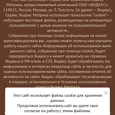
Метрика, предоставляемый компанией ООО «ЯНДЕКС»,
119021, Россия, Москва, ул. Л. Толстого, 16 (далее — Яндекс).
Сервис Яндекс Метрика использует технологию “cookie”—
небольшие текстовые файлы, размещаемые на компьютере
пользователей с целью анализа их пользовательской
активности.
Coбранная при помощи cookie информация не может
идентифицировать вас, однако может помочь нам улучшить
работу нашего сайта. Информация об использовании вами
данного сайта, собранная при помощи cookie, будет
передаваться Яндексу и может храниться на серверах
Яндекса в РФ и/или в ЕЭЗ. Яндекс будет обрабатывать эту
информацию в интересах владельца сайта, в частности, для
оценки использования вами сайта, составления отчетов об
активности на сайте. Яндекс обрабатывает эту информацию
в порядке, установленном в Условиях использования
сервиса Яндекс Метрика.
×
Вы можете отказаться от использования cookies, выбрав
Этот сайт использует файлы cookie для хранения
соответствующие настройки в браузере. Также вы можете
данных.
использовать инструмент —
Продолжая использовать сайт вы даете свое
https://yandex.ru/support/metrika/general/opt-out.html
согласие на работу с этими файлами.
Однако это может повлиять на работу некоторых функций