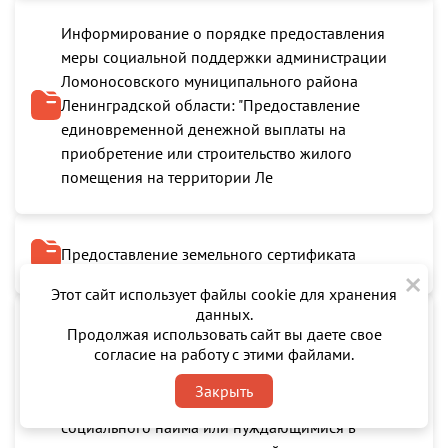
Информирование о порядке предоставления
меры социальной поддержки администрации
Ломоносовского муниципального района
Ленинградской области: "Предоставление
единовременной денежной выплаты на
приобретение или строительство жилого
помещения на территории Ле
Предоставление земельного сертификата
×
Этот сайт использует файлы cookie для хранения
данных.
Предоставление жилых помещений семьям
Продолжая использовать сайт вы даете свое
согласие на работу с этими файлами.
участников специальной военной операции
(СВО), признанным нуждающимися в жилых
Закрыть
помещениях, предоставляемых по договорам
социального найма или нуждающимися в