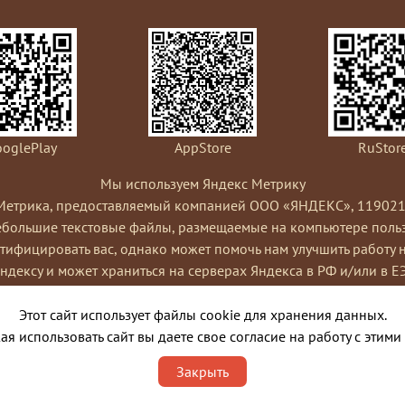
oglePlay
AppStore
RuStor
Мы используем Яндекс Метрику
Метрика, предоставляемый компанией ООО «ЯНДЕКС», 119021, Рос
небольшие текстовые файлы, размещаемые на компьютере пользо
ифицировать вас, однако может помочь нам улучшить работу 
Яндексу и может храниться на серверах Яндекса в РФ и/или в Е
ами сайта, составления отчетов об активности на сайте. Янде
Условиях использования сервиса Яндекс Метрика.
Этот сайт использует файлы cookie для хранения данных.
я cookies, выбрав соответствующие настройки в браузере. Такж
я использовать сайт вы даете свое согласие на работу с этими
ко это может повлиять на работу некоторых функций сайта. Испо
Закрыть
порядке и целях, указанных выше.