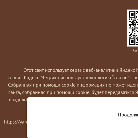
Go
Этот сайт использует сервис веб-аналитики Яндекс 
Сервис Яндекс Метрика использует технологию “cookie”— 
Coбранная при помощи cookie информация не может идент
сайта, собранная при помощи cookie, будет передаваться 
владельца сайта, в частности, для оценки использования в
Вы можете отказаться от использовани
Продолжа
https://yandex.ru/support/metrika/general/opt-out.html Одна