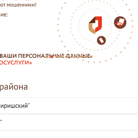
района
Киришский"
"