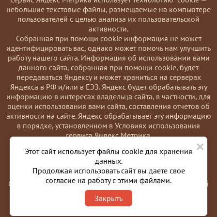
небольшие текстовые файлы, размещаемые на компьютере
пользователей с целью анализа их пользовательской
активности.
Coбранная при помощи cookie информация не может
идентифицировать вас, однако может помочь нам улучшить
работу нашего сайта. Информация об использовании вами
данного сайта, собранная при помощи cookie, будет
передаваться Яндексу и может храниться на серверах
Яндекса в РФ и/или в ЕЭЗ. Яндекс будет обрабатывать эту
информацию в интересах владельца сайта, в частности, для
оценки использования вами сайта, составления отчетов об
активности на сайте. Яндекс обрабатывает эту информацию
в порядке, установленном в Условиях использования
сервиса Яндекс Метрика.
×
Вы можете отказаться от использования cookies, выбрав
Этот сайт использует файлы cookie для хранения
соответствующие настройки в браузере. Также вы можете
данных.
использовать инструмент —
Продолжая использовать сайт вы даете свое
https://yandex.ru/support/metrika/general/opt-out.html
согласие на работу с этими файлами.
Однако это может повлиять на работу некоторых функций
сайта. Используя этот сайт, вы соглашаетесь на обработку
Закрыть
данных о вас в порядке и целях, указанных выше.