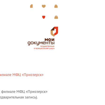
филиале МФЦ «Приозерск»
т в филиале МФЦ «Приозерск»
дварительная запись).