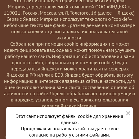
Этот сайт использует сервис веб-аналитики Яндекс
Метрика, предоставляемый компанией ООО «ЯНДЕКС»,
119021, Россия, Москва, ул. Л. Толстого, 16 (далее — Яндекс).
Сервис Яндекс Метрика использует технологию “cookie”—
небольшие текстовые файлы, размещаемые на компьютере
пользователей с целью анализа их пользовательской
активности.
Coбранная при помощи cookie информация не может
идентифицировать вас, однако может помочь нам улучшить
работу нашего сайта. Информация об использовании вами
данного сайта, собранная при помощи cookie, будет
передаваться Яндексу и может храниться на серверах
Яндекса в РФ и/или в ЕЭЗ. Яндекс будет обрабатывать эту
информацию в интересах владельца сайта, в частности, для
оценки использования вами сайта, составления отчетов об
активности на сайте. Яндекс обрабатывает эту информацию
в порядке, установленном в Условиях использования
сервиса Яндекс Метрика.
×
Вы можете отказаться от использования cookies, выбрав
Этот сайт использует файлы cookie для хранения
соответствующие настройки в браузере. Также вы можете
данных.
использовать инструмент —
Продолжая использовать сайт вы даете свое
https://yandex.ru/support/metrika/general/opt-out.html
согласие на работу с этими файлами.
Однако это может повлиять на работу некоторых функций