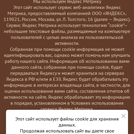
Мы используем Яндекс Метрику
Этот сайт использует сервис веб-аналитики Яндекс
Метрика, предоставляемый компанией ООО «ЯНДЕКС»,
119021, Россия, Москва, ул. Л. Толстого, 16 (далее — Яндекс).
Сервис Яндекс Метрика использует технологию “cookie”—
небольшие текстовые файлы, размещаемые на компьютере
пользователей с целью анализа их пользовательской
активности.
Coбранная при помощи cookie информация не может
идентифицировать вас, однако может помочь нам улучшить
работу нашего сайта. Информация об использовании вами
данного сайта, собранная при помощи cookie, будет
передаваться Яндексу и может храниться на серверах
Яндекса в РФ и/или в ЕЭЗ. Яндекс будет обрабатывать эту
информацию в интересах владельца сайта, в частности, для
оценки использования вами сайта, составления отчетов об
активности на сайте. Яндекс обрабатывает эту информацию
в порядке, установленном в Условиях использования
сервиса Яндекс Метрика.
×
Вы можете отказаться от использования cookies, выбрав
Этот сайт использует файлы cookie для хранения
соответствующие настройки в браузере. Также вы можете
данных.
использовать инструмент —
Продолжая использовать сайт вы даете свое
https://yandex.ru/support/metrika/general/opt-out.html