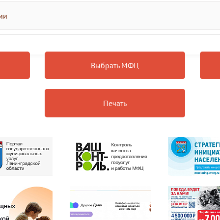
ии
Выбрать МФЦ
Печать