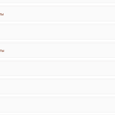
ты
аты