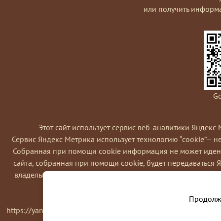
или получить информ
Go
Этот сайт использует сервис веб-аналитики Яндекс 
Сервис Яндекс Метрика использует технологию “cookie”— 
Coбранная при помощи cookie информация не может идент
сайта, собранная при помощи cookie, будет передаваться 
владельца сайта, в частности, для оценки использования в
Вы можете отказаться от использовани
Продолжа
https://yandex.ru/support/metrika/general/opt-out.html Одна