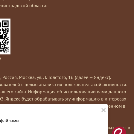
нинградской области:
e
сия, Москва, ул. Л. Толстого, 16 (далее — Яндекс).
вателей с целью анализа их пользовательской активности.
нашего сайта. Информация об использовании вами данного
ЭЗ. Яндекс будет обрабатывать эту информацию в интересах
×
кс обрабатывает эту информацию в порядке, установленном в
е вы можете использовать инструмент —
 файлами.
льзуя этот сайт, вы соглашаетесь на обработку данных о вас в