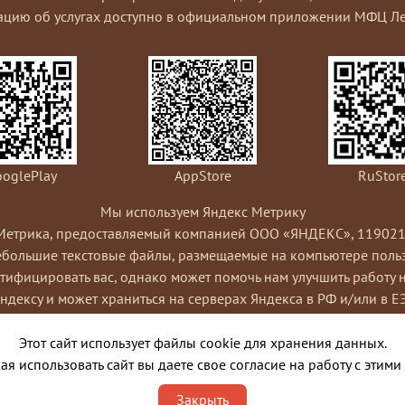
ацию об услугах доступно в официальном приложении МФЦ Ле
oglePlay
AppStore
RuStor
Мы используем Яндекс Метрику
Метрика, предоставляемый компанией ООО «ЯНДЕКС», 119021, Рос
небольшие текстовые файлы, размещаемые на компьютере пользо
ифицировать вас, однако может помочь нам улучшить работу 
Яндексу и может храниться на серверах Яндекса в РФ и/или в Е
ами сайта, составления отчетов об активности на сайте. Янде
Условиях использования сервиса Яндекс Метрика.
Этот сайт использует файлы cookie для хранения данных.
я cookies, выбрав соответствующие настройки в браузере. Такж
я использовать сайт вы даете свое согласие на работу с этими
ко это может повлиять на работу некоторых функций сайта. Испо
Закрыть