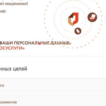
нных целей
уга
окументов