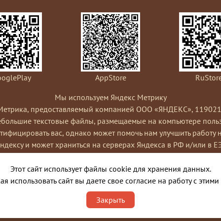
oglePlay
AppStore
RuStor
Мы используем Яндекс Метрику
Метрика, предоставляемый компанией ООО «ЯНДЕКС», 119021, Рос
небольшие текстовые файлы, размещаемые на компьютере пользо
ифицировать вас, однако может помочь нам улучшить работу 
Яндексу и может храниться на серверах Яндекса в РФ и/или в Е
ами сайта, составления отчетов об активности на сайте. Янде
Условиях использования сервиса Яндекс Метрика.
Этот сайт использует файлы cookie для хранения данных.
я cookies, выбрав соответствующие настройки в браузере. Такж
я использовать сайт вы даете свое согласие на работу с этими
ко это может повлиять на работу некоторых функций сайта. Испо
Закрыть
порядке и целях, указанных выше.