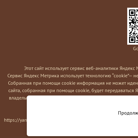
Go
Этот сайт использует сервис веб-аналитики Яндекс 
Сервис Яндекс Метрика использует технологию “cookie”— 
Coбранная при помощи cookie информация не может идент
сайта, собранная при помощи cookie, будет передаваться 
владельца сайта, в частности, для оценки использования в
Вы можете отказаться от использовани
Продолжа
https://yandex.ru/support/metrika/general/opt-out.html Одна