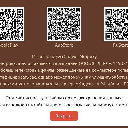
oglePlay
AppStore
RuStor
Мы используем Яндекс Метрику
Метрика, предоставляемый компанией ООО «ЯНДЕКС», 119021, Рос
небольшие текстовые файлы, размещаемые на компьютере пользо
ифицировать вас, однако может помочь нам улучшить работу 
Яндексу и может храниться на серверах Яндекса в РФ и/или в Е
ами сайта, составления отчетов об активности на сайте. Янде
Условиях использования сервиса Яндекс Метрика.
Этот сайт использует файлы cookie для хранения данных.
я cookies, выбрав соответствующие настройки в браузере. Такж
я использовать сайт вы даете свое согласие на работу с этими
ко это может повлиять на работу некоторых функций сайта. Испо
Закрыть
порядке и целях, указанных выше.