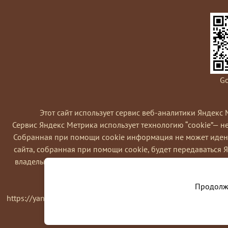
Go
Этот сайт использует сервис веб-аналитики Яндекс 
Сервис Яндекс Метрика использует технологию “cookie”— 
Coбранная при помощи cookie информация не может идент
сайта, собранная при помощи cookie, будет передаваться 
владельца сайта, в частности, для оценки использования в
Вы можете отказаться от использовани
Продолжа
https://yandex.ru/support/metrika/general/opt-out.html Одна