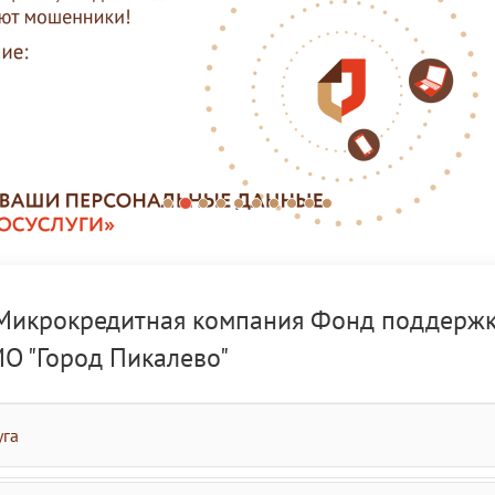
"Микрокредитная компания Фонд поддерж
О "Город Пикалево"
уга