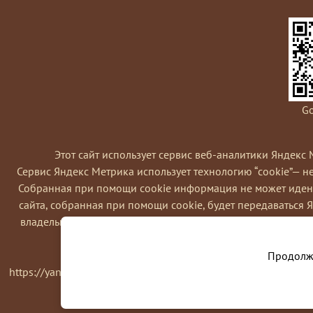
Go
Этот сайт использует сервис веб-аналитики Яндекс 
Сервис Яндекс Метрика использует технологию “cookie”— 
Coбранная при помощи cookie информация не может идент
сайта, собранная при помощи cookie, будет передаваться 
владельца сайта, в частности, для оценки использования в
Вы можете отказаться от использовани
Продолжа
https://yandex.ru/support/metrika/general/opt-out.html Одна