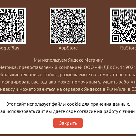
oglePlay
AppStore
RuStor
Мы используем Яндекс Метрику
Метрика, предоставляемый компанией ООО «ЯНДЕКС», 119021, Рос
небольшие текстовые файлы, размещаемые на компьютере пользо
ифицировать вас, однако может помочь нам улучшить работу 
Яндексу и может храниться на серверах Яндекса в РФ и/или в Е
ами сайта, составления отчетов об активности на сайте. Янде
Условиях использования сервиса Яндекс Метрика.
Этот сайт использует файлы cookie для хранения данных.
я cookies, выбрав соответствующие настройки в браузере. Такж
я использовать сайт вы даете свое согласие на работу с этими
ко это может повлиять на работу некоторых функций сайта. Испо
Закрыть
порядке и целях, указанных выше.