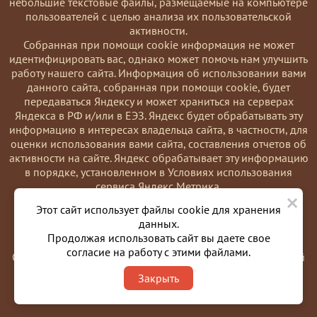
небольшие текстовые файлы, размещаемые на компьютере
пользователей с целью анализа их пользовательской
активности.
Coбранная при помощи cookie информация не может
идентифицировать вас, однако может помочь нам улучшить
работу нашего сайта. Информация об использовании вами
данного сайта, собранная при помощи cookie, будет
передаваться Яндексу и может храниться на серверах
Яндекса в РФ и/или в ЕЭЗ. Яндекс будет обрабатывать эту
информацию в интересах владельца сайта, в частности, для
оценки использования вами сайта, составления отчетов об
активности на сайте. Яндекс обрабатывает эту информацию
в порядке, установленном в Условиях использования
сервиса Яндекс Метрика.
×
Вы можете отказаться от использования cookies, выбрав
Этот сайт использует файлы cookie для хранения
соответствующие настройки в браузере. Также вы можете
данных.
использовать инструмент —
Продолжая использовать сайт вы даете свое
https://yandex.ru/support/metrika/general/opt-out.html
согласие на работу с этими файлами.
Однако это может повлиять на работу некоторых функций
сайта. Используя этот сайт, вы соглашаетесь на обработку
Закрыть
данных о вас в порядке и целях, указанных выше.