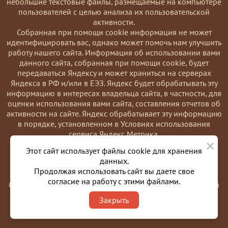
небольшие текстовые файлы, размещаемые на компьютере
пользователей с целью анализа их пользовательской
активности.
Coбранная при помощи cookie информация не может
идентифицировать вас, однако может помочь нам улучшить
работу нашего сайта. Информация об использовании вами
данного сайта, собранная при помощи cookie, будет
передаваться Яндексу и может храниться на серверах
Яндекса в РФ и/или в ЕЭЗ. Яндекс будет обрабатывать эту
информацию в интересах владельца сайта, в частности, для
оценки использования вами сайта, составления отчетов об
активности на сайте. Яндекс обрабатывает эту информацию
в порядке, установленном в Условиях использования
сервиса Яндекс Метрика.
×
Вы можете отказаться от использования cookies, выбрав
Этот сайт использует файлы cookie для хранения
соответствующие настройки в браузере. Также вы можете
данных.
использовать инструмент —
Продолжая использовать сайт вы даете свое
https://yandex.ru/support/metrika/general/opt-out.html
согласие на работу с этими файлами.
Однако это может повлиять на работу некоторых функций
сайта. Используя этот сайт, вы соглашаетесь на обработку
Закрыть
данных о вас в порядке и целях, указанных выше.