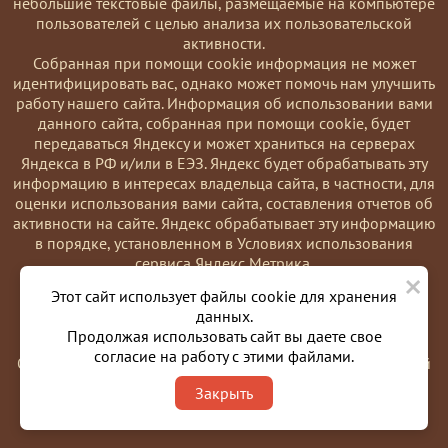
небольшие текстовые файлы, размещаемые на компьютере
пользователей с целью анализа их пользовательской
активности.
Coбранная при помощи cookie информация не может
идентифицировать вас, однако может помочь нам улучшить
работу нашего сайта. Информация об использовании вами
данного сайта, собранная при помощи cookie, будет
передаваться Яндексу и может храниться на серверах
Яндекса в РФ и/или в ЕЭЗ. Яндекс будет обрабатывать эту
информацию в интересах владельца сайта, в частности, для
оценки использования вами сайта, составления отчетов об
активности на сайте. Яндекс обрабатывает эту информацию
в порядке, установленном в Условиях использования
сервиса Яндекс Метрика.
×
Вы можете отказаться от использования cookies, выбрав
Этот сайт использует файлы cookie для хранения
соответствующие настройки в браузере. Также вы можете
данных.
использовать инструмент —
Продолжая использовать сайт вы даете свое
https://yandex.ru/support/metrika/general/opt-out.html
согласие на работу с этими файлами.
Однако это может повлиять на работу некоторых функций
сайта. Используя этот сайт, вы соглашаетесь на обработку
Закрыть
данных о вас в порядке и целях, указанных выше.