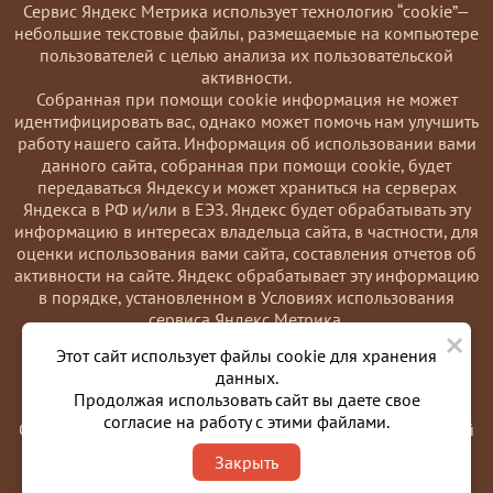
Сервис Яндекс Метрика использует технологию “cookie”—
небольшие текстовые файлы, размещаемые на компьютере
пользователей с целью анализа их пользовательской
активности.
Coбранная при помощи cookie информация не может
идентифицировать вас, однако может помочь нам улучшить
работу нашего сайта. Информация об использовании вами
данного сайта, собранная при помощи cookie, будет
передаваться Яндексу и может храниться на серверах
Яндекса в РФ и/или в ЕЭЗ. Яндекс будет обрабатывать эту
информацию в интересах владельца сайта, в частности, для
оценки использования вами сайта, составления отчетов об
активности на сайте. Яндекс обрабатывает эту информацию
в порядке, установленном в Условиях использования
сервиса Яндекс Метрика.
×
Вы можете отказаться от использования cookies, выбрав
Этот сайт использует файлы cookie для хранения
соответствующие настройки в браузере. Также вы можете
данных.
использовать инструмент —
Продолжая использовать сайт вы даете свое
https://yandex.ru/support/metrika/general/opt-out.html
согласие на работу с этими файлами.
Однако это может повлиять на работу некоторых функций
сайта. Используя этот сайт, вы соглашаетесь на обработку
Закрыть
данных о вас в порядке и целях, указанных выше.