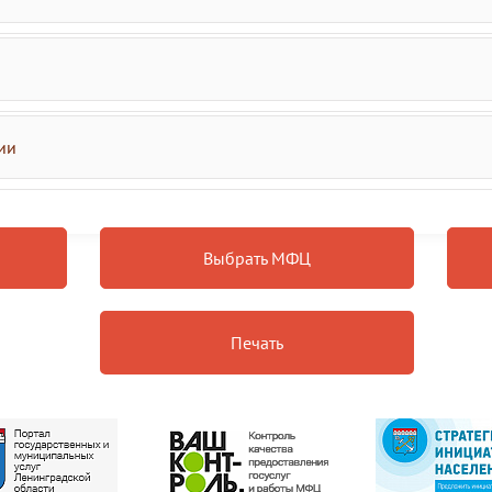
ии
Выбрать МФЦ
Печать