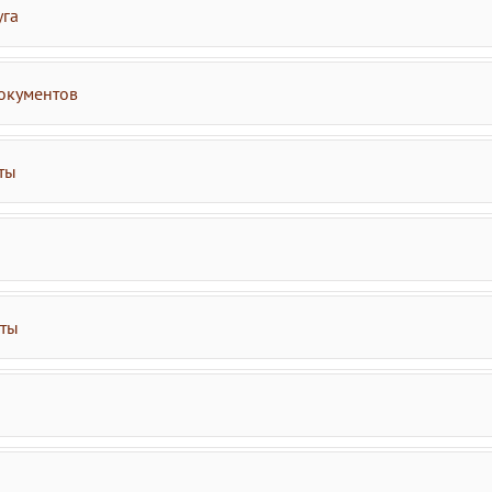
уга
окументов
ты
аты