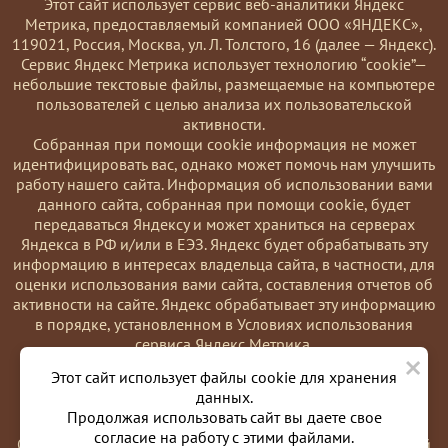
Этот сайт использует сервис веб-аналитики Яндекс
Метрика, предоставляемый компанией ООО «ЯНДЕКС»,
119021, Россия, Москва, ул. Л. Толстого, 16 (далее — Яндекс).
Сервис Яндекс Метрика использует технологию “cookie”—
небольшие текстовые файлы, размещаемые на компьютере
пользователей с целью анализа их пользовательской
активности.
Coбранная при помощи cookie информация не может
идентифицировать вас, однако может помочь нам улучшить
работу нашего сайта. Информация об использовании вами
данного сайта, собранная при помощи cookie, будет
передаваться Яндексу и может храниться на серверах
Яндекса в РФ и/или в ЕЭЗ. Яндекс будет обрабатывать эту
информацию в интересах владельца сайта, в частности, для
оценки использования вами сайта, составления отчетов об
активности на сайте. Яндекс обрабатывает эту информацию
в порядке, установленном в Условиях использования
сервиса Яндекс Метрика.
×
Вы можете отказаться от использования cookies, выбрав
Этот сайт использует файлы cookie для хранения
соответствующие настройки в браузере. Также вы можете
данных.
использовать инструмент —
Продолжая использовать сайт вы даете свое
https://yandex.ru/support/metrika/general/opt-out.html
согласие на работу с этими файлами.
Однако это может повлиять на работу некоторых функций