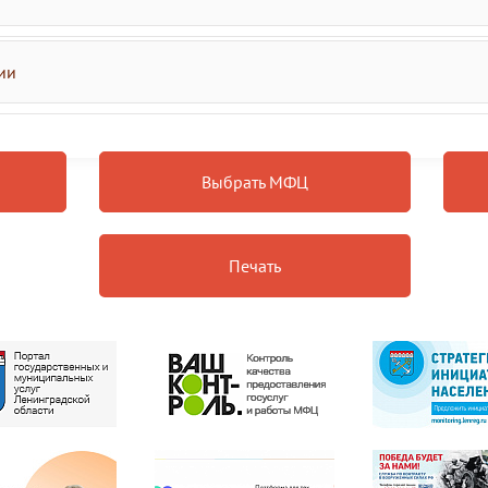
ии
Выбрать МФЦ
Печать