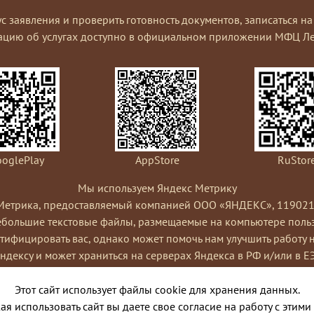
ус заявления и проверить готовность документов, записаться 
ацию об услугах доступно в официальном приложении МФЦ Ле
oglePlay
AppStore
RuStor
Мы используем Яндекс Метрику
Метрика, предоставляемый компанией ООО «ЯНДЕКС», 119021, Рос
небольшие текстовые файлы, размещаемые на компьютере пользо
ифицировать вас, однако может помочь нам улучшить работу 
Яндексу и может храниться на серверах Яндекса в РФ и/или в Е
ами сайта, составления отчетов об активности на сайте. Янде
Условиях использования сервиса Яндекс Метрика.
Этот сайт использует файлы cookie для хранения данных.
я cookies, выбрав соответствующие настройки в браузере. Такж
я использовать сайт вы даете свое согласие на работу с этими