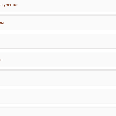
окументов
ты
аты