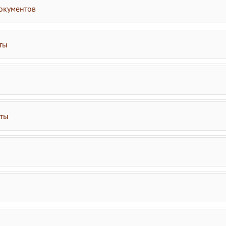
окументов
ты
аты