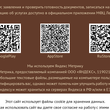
ус заявления и проверить готовность документов, записаться 
ацию об услугах доступно в официальном приложении МФЦ Ле
oglePlay
AppStore
RuStor
Мы используем Яндекс Метрику
Метрика, предоставляемый компанией ООО «ЯНДЕКС», 119021, Рос
небольшие текстовые файлы, размещаемые на компьютере пользо
ифицировать вас, однако может помочь нам улучшить работу 
Яндексу и может храниться на серверах Яндекса в РФ и/или в Е
ами сайта, составления отчетов об активности на сайте. Янде
Условиях использования сервиса Яндекс Метрика.
Этот сайт использует файлы cookie для хранения данных.
я cookies, выбрав соответствующие настройки в браузере. Такж
я использовать сайт вы даете свое согласие на работу с этими