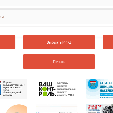
ии
Выбрать МФЦ
Печать