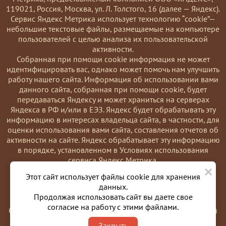
119021, Россия, Москва, ул. Л. Толстого, 16 (далее — Яндекс).
Сервис Яндекс Метрика использует технологию “cookie”—
небольшие текстовые файлы, размещаемые на компьютере
пользователей с целью анализа их пользовательской
активности.
Coбранная при помощи cookie информация не может
идентифицировать вас, однако может помочь нам улучшить
работу нашего сайта. Информация об использовании вами
данного сайта, собранная при помощи cookie, будет
передаваться Яндексу и может храниться на серверах
Яндекса в РФ и/или в ЕЭЗ. Яндекс будет обрабатывать эту
информацию в интересах владельца сайта, в частности, для
оценки использования вами сайта, составления отчетов об
активности на сайте. Яндекс обрабатывает эту информацию
в порядке, установленном в Условиях использования
сервиса Яндекс Метрика.
×
Вы можете отказаться от использования cookies, выбрав
Этот сайт использует файлы cookie для хранения
соответствующие настройки в браузере. Также вы можете
данных.
использовать инструмент —
Продолжая использовать сайт вы даете свое
https://yandex.ru/support/metrika/general/opt-out.html
согласие на работу с этими файлами.
Однако это может повлиять на работу некоторых функций
сайта. Используя этот сайт, вы соглашаетесь на обработку
Закрыть