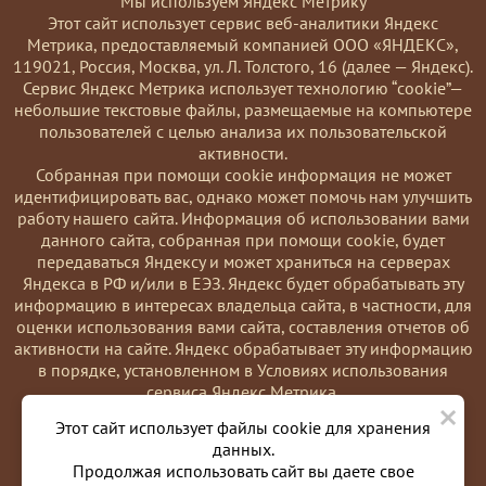
Мы используем Яндекс Метрику
Этот сайт использует сервис веб-аналитики Яндекс
Метрика, предоставляемый компанией ООО «ЯНДЕКС»,
119021, Россия, Москва, ул. Л. Толстого, 16 (далее — Яндекс).
Сервис Яндекс Метрика использует технологию “cookie”—
небольшие текстовые файлы, размещаемые на компьютере
пользователей с целью анализа их пользовательской
активности.
Coбранная при помощи cookie информация не может
идентифицировать вас, однако может помочь нам улучшить
работу нашего сайта. Информация об использовании вами
данного сайта, собранная при помощи cookie, будет
передаваться Яндексу и может храниться на серверах
Яндекса в РФ и/или в ЕЭЗ. Яндекс будет обрабатывать эту
информацию в интересах владельца сайта, в частности, для
оценки использования вами сайта, составления отчетов об
активности на сайте. Яндекс обрабатывает эту информацию
в порядке, установленном в Условиях использования
сервиса Яндекс Метрика.
×
Вы можете отказаться от использования cookies, выбрав
Этот сайт использует файлы cookie для хранения
соответствующие настройки в браузере. Также вы можете
данных.
использовать инструмент —
Продолжая использовать сайт вы даете свое
https://yandex.ru/support/metrika/general/opt-out.html