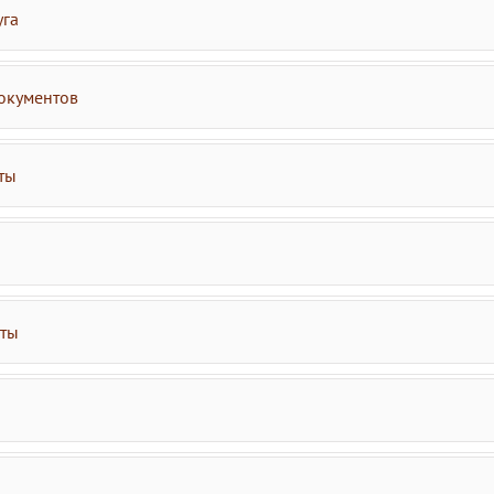
уга
окументов
ты
аты