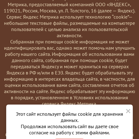
Метрика, предоставляемый компанией ООО «ЯНДЕКС»,
119021, Россия, Москва, ул. Л. Толстого, 16 (далее — Яндекс).
Сервис Яндекс Метрика использует технологию “cookie”—
небольшие текстовые файлы, размещаемые на компьютере
пользователей с целью анализа их пользовательской
активности.
Coбранная при помощи cookie информация не может
идентифицировать вас, однако может помочь нам улучшить
работу нашего сайта. Информация об использовании вами
данного сайта, собранная при помощи cookie, будет
передаваться Яндексу и может храниться на серверах
Яндекса в РФ и/или в ЕЭЗ. Яндекс будет обрабатывать эту
информацию в интересах владельца сайта, в частности, для
оценки использования вами сайта, составления отчетов об
активности на сайте. Яндекс обрабатывает эту информацию
в порядке, установленном в Условиях использования
сервиса Яндекс Метрика.
×
Вы можете отказаться от использования cookies, выбрав
Этот сайт использует файлы cookie для хранения
соответствующие настройки в браузере. Также вы можете
данных.
использовать инструмент —
Продолжая использовать сайт вы даете свое
https://yandex.ru/support/metrika/general/opt-out.html
согласие на работу с этими файлами.
Однако это может повлиять на работу некоторых функций