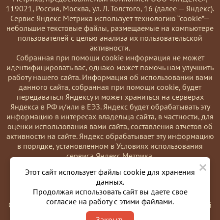
119021, Россия, Москва, ул. Л. Толстого, 16 (далее — Яндекс).
Сервис Яндекс Метрика использует технологию “cookie”—
небольшие текстовые файлы, размещаемые на компьютере
пользователей с целью анализа их пользовательской
активности.
Coбранная при помощи cookie информация не может
идентифицировать вас, однако может помочь нам улучшить
работу нашего сайта. Информация об использовании вами
данного сайта, собранная при помощи cookie, будет
передаваться Яндексу и может храниться на серверах
Яндекса в РФ и/или в ЕЭЗ. Яндекс будет обрабатывать эту
информацию в интересах владельца сайта, в частности, для
оценки использования вами сайта, составления отчетов об
активности на сайте. Яндекс обрабатывает эту информацию
в порядке, установленном в Условиях использования
сервиса Яндекс Метрика.
×
Вы можете отказаться от использования cookies, выбрав
Этот сайт использует файлы cookie для хранения
соответствующие настройки в браузере. Также вы можете
данных.
использовать инструмент —
Продолжая использовать сайт вы даете свое
https://yandex.ru/support/metrika/general/opt-out.html
согласие на работу с этими файлами.
Однако это может повлиять на работу некоторых функций
сайта. Используя этот сайт, вы соглашаетесь на обработку
Закрыть