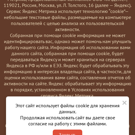
119021, Россия, Москва, ул. Л. Толстого, 16 (далее — Яндекс).
Сервис Яндекс Метрика использует технологию “cookie”—
небольшие текстовые файлы, размещаемые на компьютере
пользователей с целью анализа их пользовательской
активности.
Coбранная при помощи cookie информация не может
идентифицировать вас, однако может помочь нам улучшить
работу нашего сайта. Информация об использовании вами
данного сайта, собранная при помощи cookie, будет
передаваться Яндексу и может храниться на серверах
Яндекса в РФ и/или в ЕЭЗ. Яндекс будет обрабатывать эту
информацию в интересах владельца сайта, в частности, для
оценки использования вами сайта, составления отчетов об
активности на сайте. Яндекс обрабатывает эту информацию
в порядке, установленном в Условиях использования
сервиса Яндекс Метрика.
×
Вы можете отказаться от использования cookies, выбрав
Этот сайт использует файлы cookie для хранения
соответствующие настройки в браузере. Также вы можете
данных.
использовать инструмент —
Продолжая использовать сайт вы даете свое
https://yandex.ru/support/metrika/general/opt-out.html
согласие на работу с этими файлами.
Однако это может повлиять на работу некоторых функций
сайта. Используя этот сайт, вы соглашаетесь на обработку
Закрыть