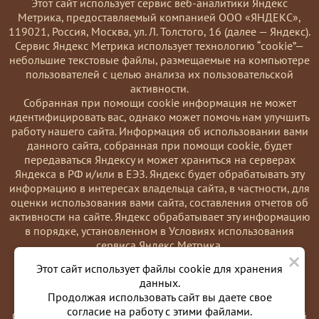
Этот сайт использует сервис веб-аналитики Яндекс
Метрика, предоставляемый компанией ООО «ЯНДЕКС»,
119021, Россия, Москва, ул. Л. Толстого, 16 (далее — Яндекс).
Сервис Яндекс Метрика использует технологию “cookie”—
небольшие текстовые файлы, размещаемые на компьютере
пользователей с целью анализа их пользовательской
активности.
Coбранная при помощи cookie информация не может
идентифицировать вас, однако может помочь нам улучшить
работу нашего сайта. Информация об использовании вами
данного сайта, собранная при помощи cookie, будет
передаваться Яндексу и может храниться на серверах
Яндекса в РФ и/или в ЕЭЗ. Яндекс будет обрабатывать эту
информацию в интересах владельца сайта, в частности, для
оценки использования вами сайта, составления отчетов об
активности на сайте. Яндекс обрабатывает эту информацию
в порядке, установленном в Условиях использования
сервиса Яндекс Метрика.
×
Вы можете отказаться от использования cookies, выбрав
Этот сайт использует файлы cookie для хранения
соответствующие настройки в браузере. Также вы можете
данных.
использовать инструмент —
Продолжая использовать сайт вы даете свое
https://yandex.ru/support/metrika/general/opt-out.html
согласие на работу с этими файлами.
Однако это может повлиять на работу некоторых функций