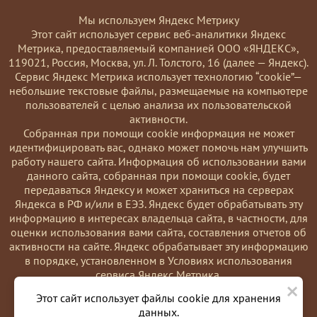
Мы используем Яндекс Метрику
Этот сайт использует сервис веб-аналитики Яндекс
Метрика, предоставляемый компанией ООО «ЯНДЕКС»,
119021, Россия, Москва, ул. Л. Толстого, 16 (далее — Яндекс).
Сервис Яндекс Метрика использует технологию “cookie”—
небольшие текстовые файлы, размещаемые на компьютере
пользователей с целью анализа их пользовательской
активности.
Coбранная при помощи cookie информация не может
идентифицировать вас, однако может помочь нам улучшить
работу нашего сайта. Информация об использовании вами
данного сайта, собранная при помощи cookie, будет
передаваться Яндексу и может храниться на серверах
Яндекса в РФ и/или в ЕЭЗ. Яндекс будет обрабатывать эту
информацию в интересах владельца сайта, в частности, для
оценки использования вами сайта, составления отчетов об
активности на сайте. Яндекс обрабатывает эту информацию
в порядке, установленном в Условиях использования
сервиса Яндекс Метрика.
×
Вы можете отказаться от использования cookies, выбрав
Этот сайт использует файлы cookie для хранения
соответствующие настройки в браузере. Также вы можете
данных.
использовать инструмент —