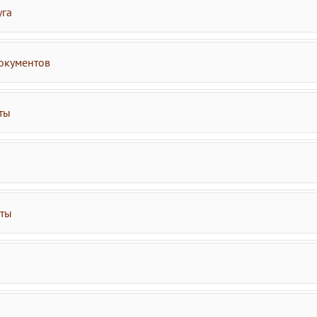
уга
окументов
ты
аты