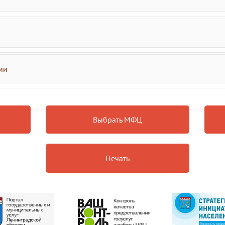
ии
Выбрать МФЦ
Печать