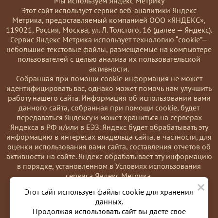
Мы используем Яндекс Метрику
Этот сайт использует сервис веб-аналитики Яндекс
Метрика, предоставляемый компанией ООО «ЯНДЕКС»,
119021, Россия, Москва, ул. Л. Толстого, 16 (далее — Яндекс).
Сервис Яндекс Метрика использует технологию “cookie”—
небольшие текстовые файлы, размещаемые на компьютере
пользователей с целью анализа их пользовательской
активности.
Coбранная при помощи cookie информация не может
идентифицировать вас, однако может помочь нам улучшить
работу нашего сайта. Информация об использовании вами
данного сайта, собранная при помощи cookie, будет
передаваться Яндексу и может храниться на серверах
Яндекса в РФ и/или в ЕЭЗ. Яндекс будет обрабатывать эту
информацию в интересах владельца сайта, в частности, для
оценки использования вами сайта, составления отчетов об
активности на сайте. Яндекс обрабатывает эту информацию
в порядке, установленном в Условиях использования
сервиса Яндекс Метрика.
×
Вы можете отказаться от использования cookies, выбрав
Этот сайт использует файлы cookie для хранения
соответствующие настройки в браузере. Также вы можете
данных.
использовать инструмент —
Продолжая использовать сайт вы даете свое
https://yandex.ru/support/metrika/general/opt-out.html