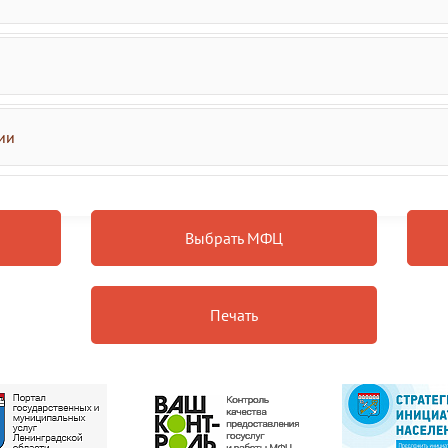
ии
Выбрать МФЦ
Печать