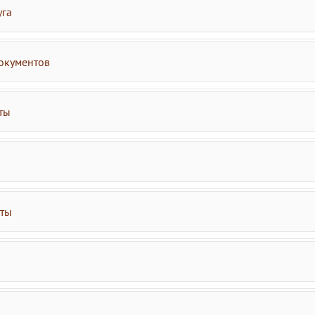
уга
окументов
ты
аты