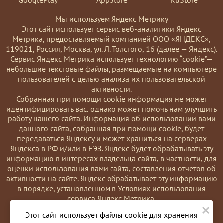
Мы используем Яндекс Метрику
Этот сайт использует сервис веб-аналитики Яндекс
Метрика, предоставляемый компанией ООО «ЯНДЕКС»,
119021, Россия, Москва, ул. Л. Толстого, 16 (далее — Яндекс).
Сервис Яндекс Метрика использует технологию “cookie”—
небольшие текстовые файлы, размещаемые на компьютере
пользователей с целью анализа их пользовательской
активности.
Coбранная при помощи cookie информация не может
идентифицировать вас, однако может помочь нам улучшить
работу нашего сайта. Информация об использовании вами
данного сайта, собранная при помощи cookie, будет
передаваться Яндексу и может храниться на серверах
Яндекса в РФ и/или в ЕЭЗ. Яндекс будет обрабатывать эту
информацию в интересах владельца сайта, в частности, для
оценки использования вами сайта, составления отчетов об
активности на сайте. Яндекс обрабатывает эту информацию
в порядке, установленном в Условиях использования
сервиса Яндекс Метрика.
×
Вы можете отказаться от использования cookies, выбрав
Этот сайт использует файлы cookie для хранения
соответствующие настройки в браузере. Также вы можете