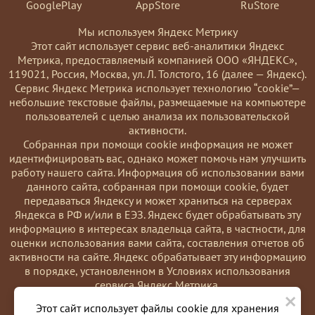
GooglePlay
AppStore
RuStore
Мы используем Яндекс Метрику
Этот сайт использует сервис веб-аналитики Яндекс
Метрика, предоставляемый компанией ООО «ЯНДЕКС»,
119021, Россия, Москва, ул. Л. Толстого, 16 (далее — Яндекс).
Сервис Яндекс Метрика использует технологию “cookie”—
небольшие текстовые файлы, размещаемые на компьютере
пользователей с целью анализа их пользовательской
активности.
Coбранная при помощи cookie информация не может
идентифицировать вас, однако может помочь нам улучшить
работу нашего сайта. Информация об использовании вами
данного сайта, собранная при помощи cookie, будет
передаваться Яндексу и может храниться на серверах
Яндекса в РФ и/или в ЕЭЗ. Яндекс будет обрабатывать эту
информацию в интересах владельца сайта, в частности, для
оценки использования вами сайта, составления отчетов об
активности на сайте. Яндекс обрабатывает эту информацию
в порядке, установленном в Условиях использования
сервиса Яндекс Метрика.
×
Вы можете отказаться от использования cookies, выбрав
Этот сайт использует файлы cookie для хранения
соответствующие настройки в браузере. Также вы можете