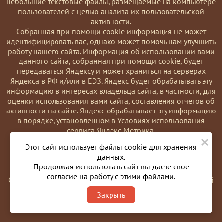
небольшие текстовые файлы, размещаемые на компьютере
пользователей с целью анализа их пользовательской
активности.
Coбранная при помощи cookie информация не может
идентифицировать вас, однако может помочь нам улучшить
работу нашего сайта. Информация об использовании вами
данного сайта, собранная при помощи cookie, будет
передаваться Яндексу и может храниться на серверах
Яндекса в РФ и/или в ЕЭЗ. Яндекс будет обрабатывать эту
информацию в интересах владельца сайта, в частности, для
оценки использования вами сайта, составления отчетов об
активности на сайте. Яндекс обрабатывает эту информацию
в порядке, установленном в Условиях использования
сервиса Яндекс Метрика.
×
Вы можете отказаться от использования cookies, выбрав
Этот сайт использует файлы cookie для хранения
соответствующие настройки в браузере. Также вы можете
данных.
использовать инструмент —
Продолжая использовать сайт вы даете свое
https://yandex.ru/support/metrika/general/opt-out.html
согласие на работу с этими файлами.
Однако это может повлиять на работу некоторых функций
сайта. Используя этот сайт, вы соглашаетесь на обработку
Закрыть
данных о вас в порядке и целях, указанных выше.